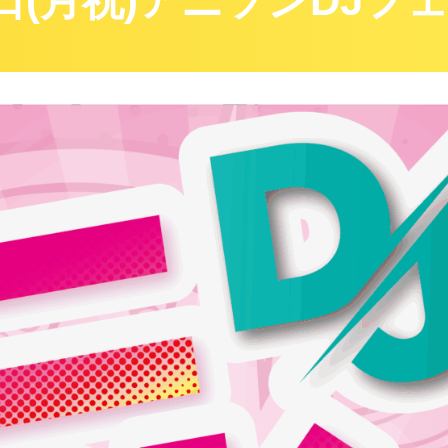
日(月祝)アニソンDJフ