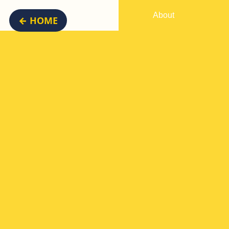
About
← HOME