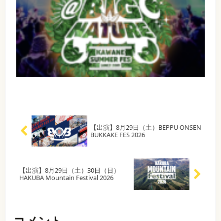
0
演
藤
S
1
イ
2
成
終
P
8
ト
】
井
3
【
演
〜
:
ぽ
風
年
イ
2
7
風
私
0
の
末
っ
ベ
1
た
0
歌
月
特
で
ン
:
ち
S
ぽ
で
レ
ト
0
1
集
の
T
踊
ギ
っ
名
0
1
A
れ
9
ジ
ュ
】
（
9
R
ぷ
！
ラ
K
予
日
ャ
9
T
！
ー
S
A
定
7
1
藤
（
イ
は
W
）
・
8
P
井
退
A
【
日
ア
1
:
風
き
〜
N
会
9
3
ナ
）
ン
2
E
場
9
0
私
ン
0
夏
】
K
ナ
8
C
バ
2
【出演】8月29日（土）BEPPU ONSEN
た
祭
的
・
L
ー
A
イ
4
BUKKAKE FES 2026
り
ヶ
1
O
ち
中
年
@
浜
W
ト
9
S
心
か
の
B
公
9
E
に
A
風
ら
I
園
9
2
1
多
助
G
・
N
の
年
1
【出演】8月29日（土）30日（日）
種
っ
9
N
別
〜
:
HAKUBA Mountain Festival 2026
多
E
歌
人
A
府
【
1
9
様
ダ
T
ス
夏
で
日
0
な
ン
7
U
パ
時
(
音
祭
踊
サ
R
ビ
】
予
・
楽
ー
E
ー
り
れ
2
定
コメント
で
と