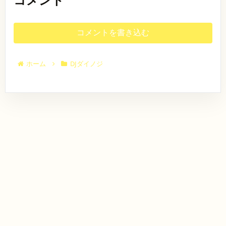
1
-
チ
0
)
踊
@
！
し
2
（
2
【
9
り
て
0
〒
B
！
6
会
ま
活
9
2
8
年
場
く
I
動
コメントを書き込む
6
7
5
.
8
り
し
-
4
G
月
.
ま
て
・
【
-
3
.
す
N
お
日
0
0
1
【
ホーム
DJダイノジ
り
時
9
A
日
日
ま
9
】
2
（
時
T
す
2
8
土
9
】
。
0
大
U
）
2
2
9
2
分
S
0
R
0
6
県
T
年
2
2
年
別
E
A
6
4
〜
7
府
R
年
-
年
月
市
T
7
は
1
北
2
1
月
と
9
的
9
6
0
に
日
ケ
:
日
か
（
浜
2
0
（
く
日
町
0
月
6
チ
）
５
（
）
ャ
開
）
-
2
O
レ
場
【
2
P
ン
.
:
E
ジ
1
.
3
N
！
2
.
0
/
の