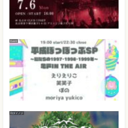
7
K
時
1
ベ
ノ
】
月
A
2
ン
ジ
2
:
ト
6
K
の
0
3
名
レ
2
日
E
0
】
ギ
6
C
ビ
（
F
ュ
年
L
ズ
ラ
8
月
E
O
ラ
ー
月
S
ボ
）
S
メ
Event
2
E
【
p
ン
9
ビ
2
1
r
バ
出
日
5
e
ズ
0
ー
（
:
演
s
を
土
ラ
2
3
e
卒
】
）
【
0
n
ボ
6
業
開
イ
(
5
t
し
場
p
ベ
予
s
ま
月
1
ン
定
藤
r
し
0
ト
)
3
井
た
:
e
名
＜
風
、
0
0
】
夜
特
s
笑
0
平
の
日
集
笑
開
e
成
部
ジ
子
(
演
ぽ
＞
ャ
n
で
1
っ
O
土
イ
DJダイノジ
す
0
【
t
ぽ
P
ア
。
)
:
っ
E
ン
出
s
2
2
ぷ
N
平
ナ
0