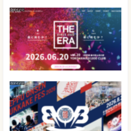
DJダイノジ
【
出
演
】
【
イ
6
ベ
月
ン
ト
2
名
0
】
T
日
H
（
E
E
土
DJダイノジ
【
R
）
A
出
【
T
演
日
H
時
】
【
】
E
イ
8
2
E
ベ
0
月
ン
2
R
ト
2
6