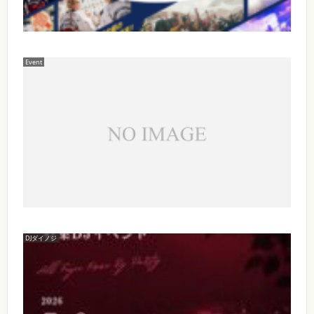
A
名
年
9
】
6
B
日
月
E
2
（
P
0
P
土
日
Event
M
U
（
）
O
土
C
N
B
）
の
S
＜
E
E
昼
お
お
N
P
の
久
仕
B
部
P
し
U
＞
事
ぶ
K
U
O
り
。
K
P
O
で
A
E
す
K
N
N
！
E
1
S
い
F
2
つ
E
E
:
の
S
DJダイノジ
0
【
N
間
2
0
に
0
出
B
S
か
2
T
演
U
D
6
A
J
【
】
K
R
【
ダ
日
T
イ
イ