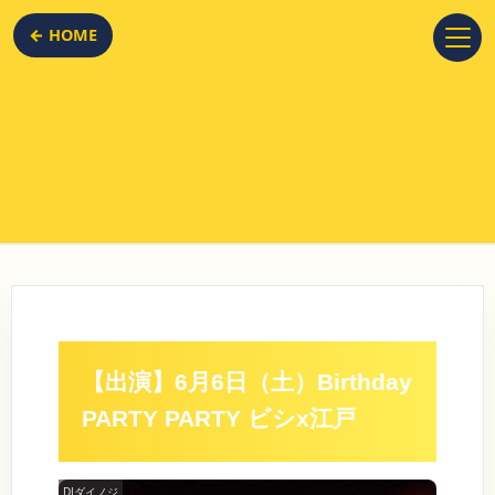
← HOME
【出演】6月6日（土）Birthday
PARTY PARTY ビシx江戸
DJダイノジ