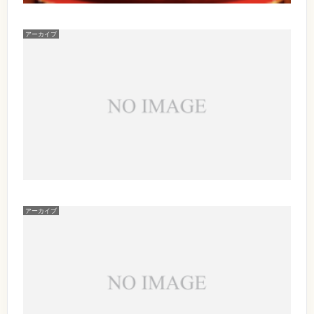
日
【
】
い
出
２
（
日
P
き
－
し
時
A
も
１
土
アーカイブ
】
N
【
の
D
【
）
2
D
が
出
出
J
0
A
か
演
1
2
L
演
り
ハ
者
5
5
I
フ
】
】
ス
【
年
N
ェ
I
日
イ
1
D
1
ス
キ
D
（
ベ
2
A
デ
o
1
ー
ン
月
S
ビ
n
日
ト
6
h
月
ュ
の
’
）
名
日
i
ー
t
1
D
】
（
.
2
L
超
オ
日
.
5
0
J
i
い
オ
）
.
周
k
日
バ
タ
O
年
e
き
ニ
P
(
だ
ト
M
アーカイブ
【
も
ラ
E
よ
o
土
ル
ボ
N
！
n
出
の
ト
1
)
！
～
d
演
が
レ
6
〜
a
オ
ン
:
あ
y
】
か
【
デ
0
オ
り
s
イ
4
り
ィ
0
が
.
タ
ベ
ナ
/
と
A
月
フ
ン
イ
S
ニ
う
S