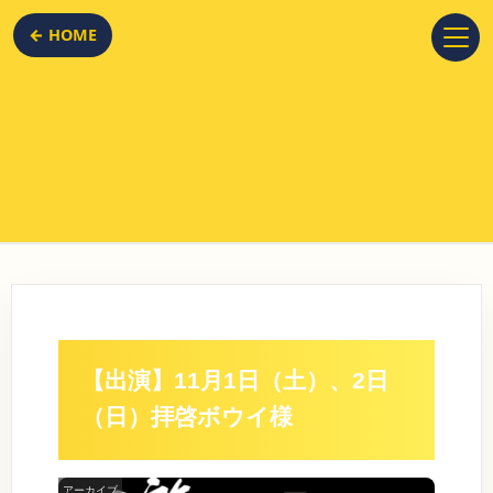
← HOME
【出演】11月1日（土）、2日
（日）拝啓ボウイ様
アーカイブ