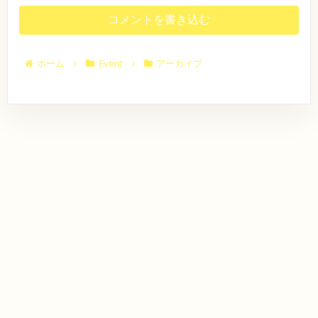
"
1
u
（
ニ
う
ア
3
k
日
コメントを書き込む
ニ
ソ
っ
:
u
）
ソ
3
（
O
ン
て
ン
0
パ
P
ア
ジ
伝
/
ン
ホーム
Event
アーカイブ
E
ニ
S
ダ
N
ャ
え
キ
T
リ
1
"
イ
た
A
ン
2
【
R
ダ
:
ア
く
日
T
新
0
時
ン
て
1
宿
0
】
4
）
/
ナ
〜
2
:
〒
S
0
イ
0
1
T
2
0
6
A
ト
6
【
0
R
年
“
会
.
T
4
場
.
1
ア
月
】
.
3
4
ニ
P
:
日
A
0
ソ
(
N
0
土
ン
D
【
)
A
会
ア
O
L
場
P
ニ
I
】
E
N
L