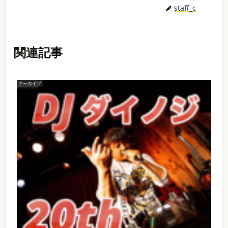
staff_c
関連記事
アーカイブ
【
出
演
】
【
イ
1
ベ
0
ン
ト
月
名
4
】
P
日
A
(
N
D
土
A
)
L