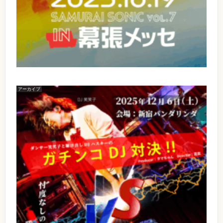
p
A
2
O
r
0
N
M
t
I
e
U
h
C
s
A
v
R
n
o
e
A
n
l
n
i
.
I
v
7
t
S
e
【
s
r
日
O
アーカイブ
s
【
時
ジ
N
a
】
出
ャ
r
2
I
y
演
0
イ
C
P
2
】
ア
【
a
5
v
イ
r
1
年
ン
o
ベ
t
1
2
ナ
ン
y
0
l
ト
【
月
月
イ
.
名
日
1
6
ト
】
時
9
7
ガ
】
日
日
2
チ
2
（
(
0
ン
0
日
コ
2
土
）
t
D
5
【