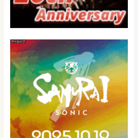
I
P
N
A
D
A
N
S
D
h
i
A
n
L
アーカイブ
j
【
u
I
出
k
N
u
演
p
D
】
r
【
A
e
イ
1
s
ベ
S
0
e
ン
h
n
ト
/
t
名
i
1
s
】
n
ジ
S
9
ャ
A
j
(
イ
M
u
ア
U
日
ン
R
k
)
ナ
A
u
イ
I
S
ト
S