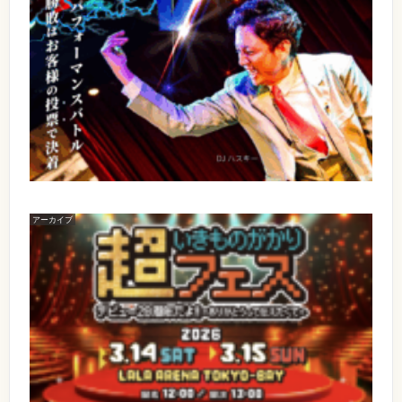
)
h
J
年
会
対
1
ガ
場
A
決
0
】
チ
n
～
月
幕
ダ
4
ン
張
n
ン
日
メ
コ
i
サ
(
ッ
ー
土
D
セ
v
笑
)
〒
J
e
子
O
2
と
P
対
6
r
駆
E
1
決
s
け
N
-
出
/
～
8
a
し
S
5
ダ
r
アーカイブ
D
T
5
【
J
A
ン
0
y
出
ハ
R
千
サ
P
ス
T
葉
演
キ
ー
県
a
】
ー
1
【
千
笑
r
の
7
イ
葉
3
D
:
ベ
子
市
t
月
J
0
ン
美
と
y
バ
0
ト
浜
1
ト
【
名
駆
区
4
ル
会
】
中
け
～
場
超
瀬