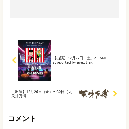
ト
4
ェ
ト
T
っ
H
ラ
名
T
A
て
D
日
ス
】
O
R
ボ
伝
A
R
(
デ
K
T
え
H
ト
O
Y
1
た
E
土
ビ
O
O
6
レ
く
R
T
)
ュ
【
:
て
O
ン
S
日
3
〜
S
R
ー
p
時
0
デ
【
I
r
O
2
】
【
日
L
ィ
e
2
会
時
E
O
0
s
0
場
ナ
】
N
e
T
周
2
】
【出演】12月27日（土）a-LAND
2
T
イ
n
5
supported by avex trax
P
0
.
S
年
t
年
A
ト
2
.
s
p
だ
1
N
6
.
T
ア
1
D
年
r
よ
ニ
月
A
O
3
ソ
e
！
1
L
月
K
ン
5
I
1
【出演】12月26日（金）〜30日（火）
s
！
ジ
日
N
Y
4
天才万博
ャ
e
〜
(
D
日
O
イ
土
A
（
n
あ
ア
)
S
土
ン
t
り
O
h
）
ナ
コメント
P
i
1
s
が
イ
E
n
5
ト
ア
と
N
j
日